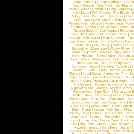
Jillette Johnson
|
Garland Jeffreys
|
Gerald
Black Onassis
|
Wes Mack
|
Ben Pearce
Veeby
|
Yvonne Catterfeld
|
Cody Simpson
|
Year
|
Muse
|
Fefe Dobson
|
The Bloody N
Mikky Ekko
|
Aloe Blacc
|
Flo Bauer
|
Like
Says
|
Jenix
|
Wille And The Bandits
|
MO
Paloma Faith
|
Oonagh
|
Vandenbergs Moon
|
Rooftop Runners
|
Two Wooden Stones
|
A
|
Ricardo Bielecki
|
Otto Normal
|
Pentatoni
Saris
|
Alle Farben feat. Graham Candy
|
Do
Marashi
|
Synthkartell
|
Ham Sandwich
|
Fio
Lilja Bloom
|
Indiana
|
Sofi de la Torre
|
Georg
Felidae Trick
|
Eau Rouge
|
Michel van Dy
Secondcity
|
Eisenhauer
|
Woody Pitney
|
A
Malinchak
|
Porter Robinson
|
Iggy and Th
Oliver Heldens
|
Steve Angello
|
As Animal
Lary
|
Grace
|
Adrenaline Rush
|
Tom Gaeb
Nervous Nellie
|
Dee Dee Bridgewater
|
Commons
|
Vegas
|
Maraaya
|
Wretch 32
Avener
|
Colbie Caillat
|
Conchita Wurst
|
Rhonda
|
Josef Salvat
|
Acollective
|
From Ki
Cops
|
Nneka
|
Swiss & Die Andern
|
La Conf
Years & Years
|
Hardwell
|
Calvin Harris
|
Ch
The Queens
|
Pentatones
|
Kafka Tamura
Nightwish
|
Ellie Goulding
|
Morgan James
Wunderkynd
|
SuperScum
|
Martin Luke 
Nottet
|
Mans Zelmerloew
|
Alesso
|
Sarah
Cheryl Green
|
Delta Rae
|
Disclosure
|
Lion
Supino
|
Joe Stone
|
Lizz Wright
|
Niila
|
Br
Troye Sivan
|
Kelvin Jones
|
David Garrett
Blige
|
Shana Pearson
|
Felix Jaehn
|
Katy 
Findlay
|
Neil Thomas
|
Jack Garratt
|
The L
Seconds Of Summer
|
Elton John
|
Fall Ou
Kygo
|
Jonas Blue
|
Alessia Cara
|
The Cha
Sara
|
Billy
|
Ollie Gabriel
|
Lucas Newman
Axwel & Ingrosso
|
Alicia Keys
|
Justin Ti
Eagulls
|
Johannes Oerding
|
Calvin Harris 