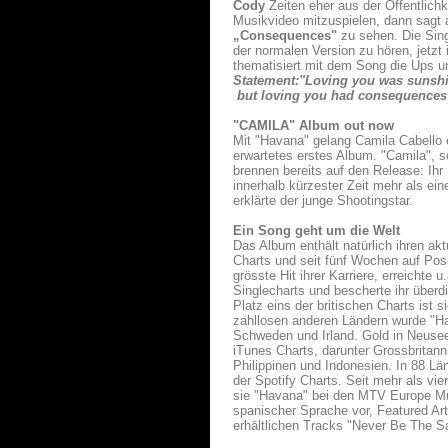
Cody
Zeiten eher aus der Öffentlich
Musikvideo mitzuspielen, dann sagt
„Consequences"
zu sehen. Die Sin
der normalen Version zu hören, jetzt 
thematisiert mit dem Song die Ups u
Statement:"Loving you was sunshi
but loving you had consequences
"CAMILA" Album out now
Mit "Havana" gelang Camila Cabello e
erwartetes erstes Album. "Camila", so
brennen bereits auf den Release: Ih
innerhalb kürzester Zeit mehr als e
erklärte der junge Shootingstar.
Ein Song geht um die Welt
Das Album enthält natürlich ihren ak
Charts und seit fünf Wochen auf Posit
grösste Hit ihrer Karriere, erreichte
Singlecharts und bescherte ihr überdi
Platz eins der britischen Charts ist 
zahllosen anderen Ländern wurde "Ha
Schweden und Irland. Gold in Neuseel
iTunes Charts, darunter Grossbritann
Philippinen und Indonesien. In 88 Län
der Spotify Charts. Seit mehr als vie
sie "Havana" bei den MTV Europe Mu
spanischer Sprache vor, Featured Art
erhältlichen Tracks "Never Be The S