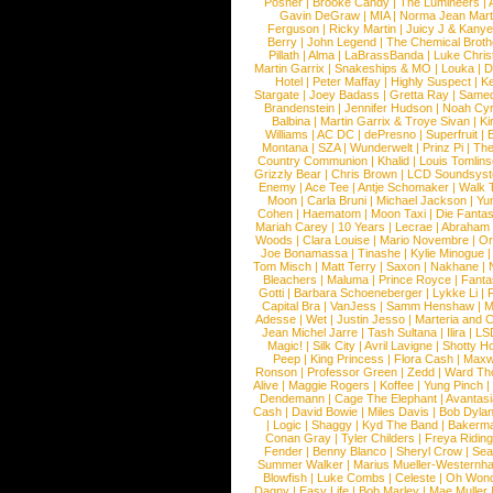
Posner
|
Brooke Candy
|
The Lumineers
|
Gavin DeGraw
|
MIA
|
Norma Jean Mart
Ferguson
|
Ricky Martin
|
Juicy J & Kany
Berry
|
John Legend
|
The Chemical Broth
Pillath
|
Alma
|
LaBrassBanda
|
Luke Chris
Martin Garrix
|
Snakeships & MO
|
Louka
|
D
Hotel
|
Peter Maffay
|
Highly Suspect
|
K
Stargate
|
Joey Badass
|
Gretta Ray
|
Samed
Brandenstein
|
Jennifer Hudson
|
Noah Cy
Balbina
|
Martin Garrix & Troye Sivan
|
Ki
Williams
|
AC DC
|
dePresno
|
Superfruit
|
Montana
|
SZA
|
Wunderwelt
|
Prinz Pi
|
The
Country Communion
|
Khalid
|
Louis Tomlin
Grizzly Bear
|
Chris Brown
|
LCD Soundsys
Enemy
|
Ace Tee
|
Antje Schomaker
|
Walk 
Moon
|
Carla Bruni
|
Michael Jackson
|
Yu
Cohen
|
Haematom
|
Moon Taxi
|
Die Fantas
Mariah Carey
|
10 Years
|
Lecrae
|
Abraham
Woods
|
Clara Louise
|
Mario Novembre
|
Or
Joe Bonamassa
|
Tinashe
|
Kylie Minogue
Tom Misch
|
Matt Terry
|
Saxon
|
Nakhane
|
Bleachers
|
Maluma
|
Prince Royce
|
Fanta
Gotti
|
Barbara Schoeneberger
|
Lykke Li
|
Capital Bra
|
VanJess
|
Samm Henshaw
|
M
Adesse
|
Wet
|
Justin Jesso
|
Marteria and 
Jean Michel Jarre
|
Tash Sultana
|
Ilira
|
LS
Magic!
|
Silk City
|
Avril Lavigne
|
Shotty H
Peep
|
King Princess
|
Flora Cash
|
Maxw
Ronson
|
Professor Green
|
Zedd
|
Ward T
Alive
|
Maggie Rogers
|
Koffee
|
Yung Pinch
Dendemann
|
Cage The Elephant
|
Avantas
Cash
|
David Bowie
|
Miles Davis
|
Bob Dyla
|
Logic
|
Shaggy
|
Kyd The Band
|
Bakerm
Conan Gray
|
Tyler Childers
|
Freya Ridin
Fender
|
Benny Blanco
|
Sheryl Crow
|
Sea
Summer Walker
|
Marius Mueller-Westernh
Blowfish
|
Luke Combs
|
Celeste
|
Oh Won
Dagny
|
Easy Life
|
Bob Marley
|
Mae Muller