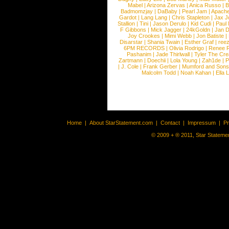
Mabel
|
Arizona Zervas
|
Anica Russo
|
B
Badmomzjay
|
DaBaby
|
Pearl Jam
|
Apach
Gardot
|
Lang Lang
|
Chris Stapleton
|
Jax J
Stallion
|
Tini
|
Jason Derulo
|
Kid Cudi
|
Paul
F Gibbons
|
Mick Jagger
|
24kGoldn
|
Jan D
Joy Crookes
|
Mimi Webb
|
Jon Batiste
|
Disarstar
|
Shania Twain
|
Esther Graf
|
ree
6PM RECORDS
|
Olivia Rodrigo
|
Renee 
Pashanim
|
Jade Thirlwall
|
Tyler The Cre
Zartmann
|
Doechii
|
Lola Young
|
Zah1de
|
P
|
J. Cole
|
Frank Gerber
|
Mumford and Sons
Malcolm Todd
|
Noah Kahan
|
Ella 
Home
|
About StarStatement.com
|
Contact
|
Impressum
|
P
© 2009 + ® 2011, Star Statemen