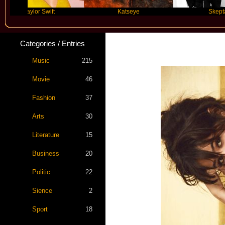
aylor Swift
Katseye
Skepta
Categories / Entries
New Star 
Music
215
Movie
46
Fashion
37
Arts
30
Literature
15
Business
20
Politic
22
Sience
2
Sport
18