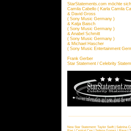
StarStatements.com möchte sich
Camila Cabello ( Karla Camila Ca
& David Gross
( Sony Music Germany )
& Katja Baisch
( Sony Music Germany )
& Anabel Schmitt
( Sony Music Germany )
& Michael Hascher
( Sony Music Entertainment Ge
Frank Gerber
Star Statement / Celebrity State
New Star Statement:
Taylor Swift
|
Sabrina C
Rae
|
Central Cee
|
Selena Gomez
|
Raye
|
T