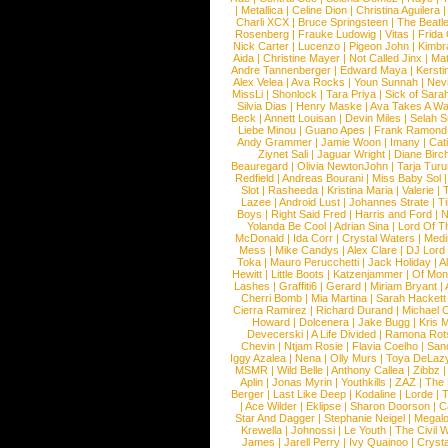
|
Metallica
|
Celine Dion
|
Christina Aguilera
Charli XCX
|
Bruce Springsteen
|
The Beatl
Rosenberg
|
Frauke Ludowig
|
Vitas
|
Frida
Nick Carter
|
Lucenzo
|
Pigeon John
|
Kimbr
Aida
|
Christine Mayer
|
Not Called Jinx
|
Ma
Andre Tannenberger
|
Edward Maya
|
Kersti
Alex Velea
|
Ava Rocks
|
Youn Sunnah
|
Nev
MissLi
|
Shonlock
|
Tara Priya
|
Sick of Sara
Silvia Dias
|
Henry Maske
|
Ava Takes A Wa
Beck
|
Annett Louisan
|
Devin Miles
|
Selah 
Liebe Minou
|
Guano Apes
|
Frank Ramond
Andy Grammer
|
Jamie Woon
|
Imany
|
Cat
Ziynet Sali
|
Jaguar Wright
|
Diane Birc
Beauregard
|
Olivia NewtonJohn
|
Tarja Tur
Redfield
|
Andreas Bourani
|
Miss Baby Sol
Slot
|
Rasheeda
|
Kristina Maria
|
Valerie
|
Lazee
|
Android Lust
|
Johannes Strate
|
T
Boys
|
Right Said Fred
|
Harris and Ford
|
N
Yolanda Be Cool
|
Adrian Sina
|
Lord Of T
McDonald
|
Ida Corr
|
Crystal Waters
|
Medi
Mess
|
Mike Candys
|
Alex Clare
|
DJ Lord
Toka
|
Mauro Perucchetti
|
Jack Holiday
|
A
Hewitt
|
Little Boots
|
Katzenjammer
|
Of Mon
Lashes
|
Graffiti6
|
Gerard
|
Miriam Bryant
|
Cherri Bomb
|
Mia Martina
|
Sarah Hackett
Cierra Ramirez
|
Richard Durand
|
Michael C
Howard
|
Dolcenera
|
Jake Bugg
|
Kris 
Devecerski
|
A Life Divided
|
Ramona Rots
Chevin
|
Ntjam Rosie
|
Flavia Coelho
|
San
Iggy Azalea
|
Nena
|
Olly Murs
|
Toya DeLaz
MSMR
|
Wild Belle
|
Anthony Callea
|
Zibbz
Aplin
|
Jonas Myrin
|
Youthkills
|
ZAZ
|
The 
Berger
|
Last Like Deep
|
Kodaline
|
Lorde
|
|
Ace Wilder
|
Eklipse
|
Sharon Doorson
|
C
Star And Dagger
|
Stephanie Neigel
|
Megal
Krewella
|
Johnossi
|
Le Youth
|
The Civil 
James
|
Jarell Perry
|
Ivy Quainoo
|
Crysta