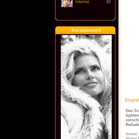
Internet
10
Advertisement
Biograf
Das Sc
tighte
versch
Ballad
Immer s
Wobei b