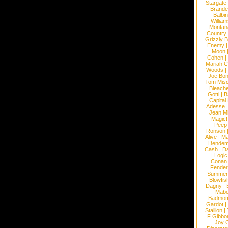
Stargate
Brande
Balbi
William
Montan
Country
Grizzly 
Enemy
Moon
Cohen
|
Mariah C
Woods
|
Joe Bo
Tom Mis
Bleach
Gotti
|
B
Capital
Adesse
Jean Mi
Magic!
Peep
Ronson
Alive
|
Ma
Dendem
Cash
|
Da
|
Logic
Conan
Fender
Summer
Blowfis
Dagny
|
Mabe
Badmom
Gardot
|
Stallion
|
F Gibbo
Joy 