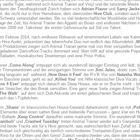
 weiße Tiger, während sich Animal Trainer auf Vinyl und die tanzende Meute sp
ebens der Trendhauptstadt Zürich haben sich
Adrian Flavor
und
Samy Jacks
, die nicht nur in ihrer Homebase, dem übercoolen
Hive Club
, sondern auch 
Schweiz veranstaltet werden. Bei so viel leidenschaftlicher Musikliebe und H
age der Zeit, bis Animal Trainer den Appetit an Beats und endlosen Nächten i
nen 2008 mit ‚Talkshow’ die ersten Gehversuche auf Stil vor Talent.
 im Februar 2014, nach endloses Releases auf renommierten Labels wie Kate
 Hive Audio, präsentiert das lebensfrohe Duo nun endlich das Albumdebüt
‚W
n Produktionen zeigen sich Animal Trainer gerne mal von ihrer verspielten Sei
geladenen Dancefloor-Tracks dominiert wird. Man trifft auf eine gesunde Popaf
Balladen, musikalisches Downtempo und eine Prise Polka.
ener
‚Come Along’
entpuppt sich als wundervoll lässiger Einstieg und lädt,
n Trompetentönen und der einzigartigen Stimme von
Jimi Jules
, direkt zum 
ng langsam auf: während
‚How Does it Feel’
die R’n’B Vox von
Natasha Wa
n Bassline paart, geht es auf
‚Killed You’
mit Hilfe klassischer Diva Vocals 
ne 4 Ever’
entpuppt sich danach als Deep House, wie er im Buche steht – be
hen Streicher, die den Break versüßen. Eine ganz neue Seite zeigen Animal Tr
‚The Walk’
, auf dem sich Dub-Akkorde um einen gebrochenen Beat und knarze
doch das i-Tüpfelchen.
em
‚Shane’
im klassizistischen House-Gewand daherkommt, geht es mit
‚Pol
Elemente über einen satten Beat und treibende Percussion – ganz klar ein Hi
er Ballade
‚Keep Control’
daraufhin seine markante Stimme. Ein wundervoll fli
ambuli’
und
‚Crashed Tuesday’
treten Animal Trainer wieder auf’s Gaspedal
ind beide Tracks wie für’s Hive gemacht, was wahrscheinlich kein Zufall ist. 
ffenbart sich gleichzeitig als herrlich verschrobener Trompeten-Epos und u
Kino für die Ohren und den Geist! Zuletzt verabschieden uns dann der mode