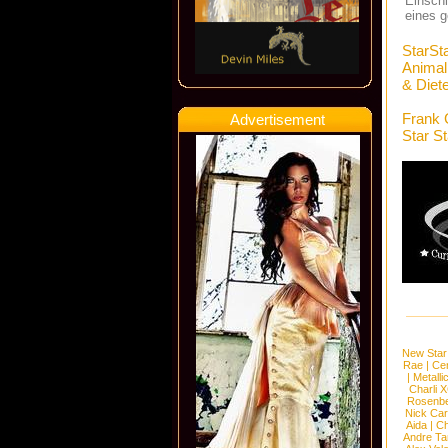
Einschl
eines g
StarSt
Animal
& Diet
Frank 
Advertisement
Star S
New Star
Rae
|
Cen
|
Metalli
Charli 
Rosenb
Nick Car
Aida
|
Ch
Andre Ta