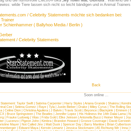
ag und die humorvolle Electro-Polka
‚My Town feat. Otoridia’
. Wärhend die 
ewiss: wilde Tiere lassen sich nicht so leicht bändigen und in Animal Trainers
atements.com / Celebrity Statements möchte sich bedanken bei:
 Trainer
er Schienhammer ( Ballyhoo Media / Berlin )
Gerber
tatement / Celebrity Statements
Back
Soon online ...
 Statement:
Taylor Swift
|
Sabrina Carpenter
|
Harry Styles
|
Ariana Grande
|
Shakira
|
Kendri
tral Cee
|
Selena Gomez
|
Raye
|
Tyla
|
Justin Bieber
|
Drake
|
Miley Cyrus
|
The Rolling St
ca
|
Celine Dion
|
Christina Aguilera
|
J Balvin
|
Travis Scott
|
Beyonce
|
Blackpink
|
Eminem
|
XCX
|
Bruce Springsteen
|
The Beatles
|
Jennifer Lopez
|
His Holiness the 14th Dalai Lama
|
N
erg
|
Frauke Ludowig
|
Vitas
|
Frida Gold
|
Elke Jeinsen
|
Antonella Bucci
|
Heiner Meyer
|
Joy
ter
|
Lucenzo
|
Pigeon John
|
Kimbra
|
Brandon Howard
|
Groove Coverage
|
David Gerstein
ristine Mayer
|
Not Called Jinx
|
Matt Dusk
|
Spencer Day
|
Barry Manilow
|
Brian Culbertson
nnenberger
|
Edward Maya
|
Kerstin Linnartz
|
Jessica Stockmann
|
A5 Richtung Wir
|
Inna
|