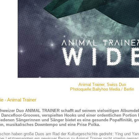
Animal Trainer, Swiss Duo
Photoquelle:Ballyhoo Media / Berlin
ie - Animal Trainer
hweizer Duo ANIMAL TRAINER schafft auf seinem vielseitigen Albumdeb
n Dancefloor-Grooves, verspielten Hooks und einer ordentlichen Portion 
iedenen Sängerinnen und Sänger bietet es eine gesunde Popaffinität, g
en, musikalisches Downtempo und eine Prise Polka.
chon haben große Duos am Rad der Kulturgeschichte gedreht: Ying und Yang,
ei Letztgenannten ein gewisser Bezug zu Animal Trainer nicht streitig gema