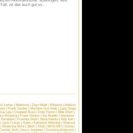
letzten Akkordeontöne ausklingen, wird
 Fall, ist das auch gut so.
ck Lamar
|
Madonna
|
Zayn Malik
|
Rihanna
|
Addison
ones
|
Frank Gerber
|
Machine Gun Kelly
|
Lady Gaga
Dua Lipa
|
Chappell Roan
|
Dolly Parton
|
Billie Eilish
|
ico Rosberg
|
Frank Gerber
|
Ina Mueller
|
Marianne
 Denalane
|
Fredrika Stahl
|
Silvia Kainka
|
Kitty Kat
|
|
Jack Culcay
|
Gabo
|
Katharine Mehrling
|
Shakura
|
Ekaterina More
|
Slash
|
81db
|
MOOJAH
|
Genta
|
Cashier No9
|
Joyce Jonathan
|
Sunshine Anderson
|