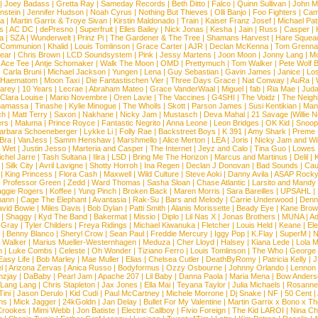
|
Joey Badass
|
Gretta Ray
|
Sameday Records
|
Beth Ditto
|
Falco
|
Quinn Sullivan
|
John M
nstein
|
Jennifer Hudson
|
Noah Cyrus
|
Nothing But Thieves
|
Olli Banjo
|
Foo Fighters
|
Cami
na
|
Martin Garrix & Troye Sivan
|
Kirstin Maldonado
|
Train
|
Kaiser Franz Josef
|
Michael Pat
s
|
AC DC
|
dePresno
|
Superfruit
|
Elles Bailey
|
Nick Jonas
|
Kesha
|
Jain
|
Russ
|
Casper
|
a
|
SZA
|
Wunderwelt
|
Prinz Pi
|
The Gardener & The Tree
|
Shamans Harvest
|
Hare Squea
 Communion
|
Khalid
|
Louis Tomlinson
|
Grace Carter
|
AJR
|
Declan McKenna
|
Tom Grenna
Bear
|
Chris Brown
|
LCD Soundsystem
|
Pink
|
Jessy Martens
|
Joon Moon
|
Jonny Lang
|
Mo
|
Ace Tee
|
Antje Schomaker
|
Walk The Moon
|
OMD
|
Prettymuch
|
Tom Walker
|
Pete Wolf 
|
Carla Bruni
|
Michael Jackson
|
Yungen
|
Lena
|
Guy Sebastian
|
Gavin James
|
Janice
|
Los
Haematom
|
Moon Taxi
|
Die Fantastischen Vier
|
Three Days Grace
|
Nat Conway
|
AuRa
|
arey
|
10 Years
|
Lecrae
|
Abraham Mateo
|
Grace VanderWaal
|
Miguel
|
fab
|
Ria Mae
|
Juda
Clara Louise
|
Mario Novembre
|
Oren Lavie
|
The Vaccines
|
G4SHI
|
The Voidz
|
The Neigh
namassa
|
Tinashe
|
Kylie Minogue
|
The Wholls
|
Skott
|
Parson James
|
Susi Kentikian
|
Mani
ch
|
Matt Terry
|
Saxon
|
Nakhane
|
Nicky Jam
|
Mustasch
|
Deva Mahal
|
21 Savage
|
Willie 
ers
|
Maluma
|
Prince Royce
|
Fantastic Negrito
|
Anna Leone
|
Leon Bridges
|
OK Kid
|
Snoop
arbara Schoeneberger
|
Lykke Li
|
Folly Rae
|
Backstreet Boys
|
K 391
|
Amy Shark
|
Preme
 Bra
|
VanJess
|
Samm Henshaw
|
Marshmello
|
Alice Merton
|
LEA
|
Joris
|
Nicky Jam and Will
|
Wet
|
Justin Jesso
|
Marteria and Casper
|
The Internet
|
Jeyz and Calo
|
Tina Guo
|
Lowes
chel Jarre
|
Tash Sultana
|
Ilira
|
LSD
|
Bring Me The Horizon
|
Marcus and Martinus
|
Delil
|
K
|
Silk City
|
Avril Lavigne
|
Shotty Horroh
|
Ina Regen
|
Declan J Donovan
|
Bad Sounds
|
Cau
|
King Princess
|
Flora Cash
|
Maxwell
|
Wild Culture
|
Steve Aoki
|
Danny Avila
|
ASAP Rock
|
Professor Green
|
Zedd
|
Ward Thomas
|
Sasha Sloan
|
Chase Atlantic
|
Larsito and Mandy 
ggie Rogers
|
Koffee
|
Yung Pinch
|
Broken Back
|
Maren Morris
|
Sara Bareilles
|
UPSAHL
|
ann
|
Cage The Elephant
|
Avantasia
|
Rak-Su
|
Bars and Melody
|
Carrie Underwood
|
Denni
vid Bowie
|
Miles Davis
|
Bob Dylan
|
Patti Smith
|
Alanis Morissette
|
Beady Eye
|
Kane Bro
|
Shaggy
|
Kyd The Band
|
Bakermat
|
Missio
|
Diplo
|
Lil Nas X
|
Jonas Brothers
|
MUNA
|
Ad
 Gray
|
Tyler Childers
|
Freya Ridings
|
Michael Kiwanuka
|
Fletcher
|
Louis Held
|
Keane
|
El
|
Benny Blanco
|
Sheryl Crow
|
Sean Paul
|
Freddie Mercury
|
Iggy Pop
|
K.Flay
|
SuperM
|
N
 Walker
|
Marius Mueller-Westernhagen
|
Meduza
|
Cher Lloyd
|
Halsey
|
Kiana Lede
|
Lola 
h
|
Luke Combs
|
Celeste
|
Oh Wonder
|
Tiziano Ferro
|
Louis Tomlinson
|
The Who
|
George 
Easy Life
|
Bob Marley
|
Mae Muller
|
Elias
|
Chelsea Cutler
|
DeathByRomy
|
Patricia Kelly
|
J
l
|
Arizona Zervas
|
Anica Russo
|
Bodyformus
|
Ozzy Osbourne
|
Johnny Orlando
|
Lennon 
zjay
|
DaBaby
|
Pearl Jam
|
Apache 207
|
Lil Baby
|
Danna Paola
|
Maria Mena
|
Bow Anders
Lang Lang
|
Chris Stapleton
|
Jax Jones
|
Ella Mai
|
Teyana Taylor
|
Julia Michaels
|
Rosanne
Tini
|
Jason Derulo
|
Kid Cudi
|
Paul McCartney
|
Michele Morrone
|
Dj Snake
|
NF
|
50 Cent
|
ns
|
Mick Jagger
|
24kGoldn
|
Jan Delay
|
Bullet For My Valentine
|
Martin Garrix x Bono x T
Crookes
|
Mimi Webb
|
Jon Batiste
|
Electric Callboy
|
Fivio Foreign
|
The Kid LAROI
|
Nina C