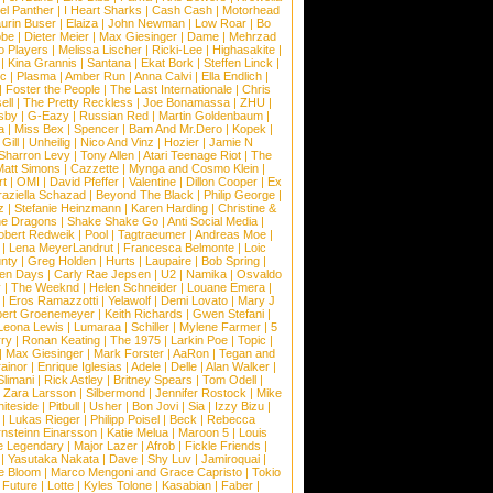
el Panther
|
I Heart Sharks
|
Cash Cash
|
Motorhead
urin Buser
|
Elaiza
|
John Newman
|
Low Roar
|
Bo
obe
|
Dieter Meier
|
Max Giesinger
|
Dame
|
Mehrzad
o Players
|
Melissa Lischer
|
Ricki-Lee
|
Highasakite
|
|
Kina Grannis
|
Santana
|
Ekat Bork
|
Steffen Linck
|
nc
|
Plasma
|
Amber Run
|
Anna Calvi
|
Ella Endlich
|
|
Foster the People
|
The Last Internationale
|
Chris
ell
|
The Pretty Reckless
|
Joe Bonamassa
|
ZHU
|
sby
|
G-Eazy
|
Russian Red
|
Martin Goldenbaum
|
a
|
Miss Bex
|
Spencer
|
Bam And Mr.Dero
|
Kopek
|
Gill
|
Unheilig
|
Nico And Vinz
|
Hozier
|
Jamie N
Sharron Levy
|
Tony Allen
|
Atari Teenage Riot
|
The
Matt Simons
|
Cazzette
|
Mynga and Cosmo Klein
|
rt
|
OMI
|
David Pfeffer
|
Valentine
|
Dillon Cooper
|
Ex
aziella Schazad
|
Beyond The Black
|
Philip George
|
z
|
Stefanie Heinzmann
|
Karen Harding
|
Christine &
ne Dragons
|
Shake Shake Go
|
Anti Social Media
|
obert Redweik
|
Pool
|
Tagtraeumer
|
Andreas Moe
|
|
Lena MeyerLandrut
|
Francesca Belmonte
|
Loic
nty
|
Greg Holden
|
Hurts
|
Laupaire
|
Bob Spring
|
een Days
|
Carly Rae Jepsen
|
U2
|
Namika
|
Osvaldo
y
|
The Weeknd
|
Helen Schneider
|
Louane Emera
|
|
Eros Ramazzotti
|
Yelawolf
|
Demi Lovato
|
Mary J
bert Groenemeyer
|
Keith Richards
|
Gwen Stefani
|
Leona Lewis
|
Lumaraa
|
Schiller
|
Mylene Farmer
|
5
ry
|
Ronan Keating
|
The 1975
|
Larkin Poe
|
Topic
|
|
Max Giesinger
|
Mark Forster
|
AaRon
|
Tegan and
ainor
|
Enrique Iglesias
|
Adele
|
Delle
|
Alan Walker
|
Slimani
|
Rick Astley
|
Britney Spears
|
Tom Odell
|
|
Zara Larsson
|
Silbermond
|
Jennifer Rostock
|
Mike
iteside
|
Pitbull
|
Usher
|
Bon Jovi
|
Sia
|
Izzy Bizu
|
|
Lukas Rieger
|
Philipp Poisel
|
Beck
|
Rebecca
nsteinn Einarsson
|
Katie Melua
|
Maroon 5
|
Louis
e Legendary
|
Major Lazer
|
Afrob
|
Fickle Friends
|
|
Yasutaka Nakata
|
Dave
|
Shy Luv
|
Jamiroquai
|
e Bloom
|
Marco Mengoni and Grace Capristo
|
Tokio
|
Future
|
Lotte
|
Kyles Tolone
|
Kasabian
|
Faber
|