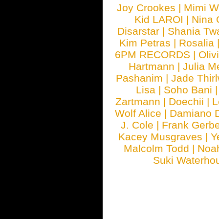
Joy Crookes
|
Mimi 
Kid LAROI
|
Nina
Disarstar
|
Shania Tw
Kim Petras
|
Rosalia
6PM RECORDS
|
Oliv
Hartmann
|
Julia M
Pashanim
|
Jade Thirl
Lisa
|
Soho Bani
Zartmann
|
Doechii
|
L
Wolf Alice
|
Damiano 
J. Cole
|
Frank Gerbe
Kacey Musgraves
|
Y
Malcolm Todd
|
Noa
Suki Waterho