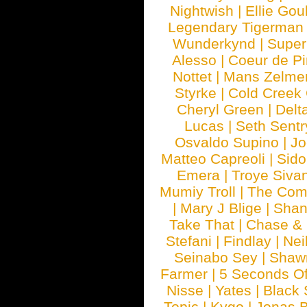
Nightwish
|
Ellie Gou
Legendary Tigerman
Wunderkynd
|
Supe
Alesso
|
Coeur de Pi
Nottet
|
Mans Zelme
Styrke
|
Cold Creek
Cheryl Green
|
Delt
Lucas
|
Seth Sentr
Osvaldo Supino
|
Jo
Matteo Capreoli
|
Sido
Emera
|
Troye Siva
Mumiy Troll
|
The Com
|
Mary J Blige
|
Shan
Take That
|
Chase & 
Stefani
|
Findlay
|
Nei
Seinabo Sey
|
Shaw
Farmer
|
5 Seconds O
Nisse
|
Yates
|
Black 
Topic
|
Kygo
|
Jonas B