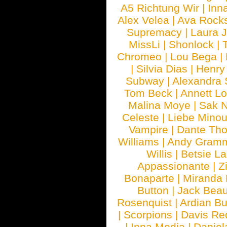
A5 Richtung Wir
|
Inn
Alex Velea
|
Ava Rock
Supremacy
|
Laura 
MissLi
|
Shonlock
|
Chromeo
|
Lou Bega
|
|
Silvia Dias
|
Henry
Subway
|
Alexandra 
Tom Beck
|
Annett L
Malina Moye
|
Sak N
Celeste
|
Liebe Mino
Vampire
|
Dante Th
Williams
|
Andy Gram
Willis
|
Betsie La
Appassionante
|
Z
Bonaparte
|
Miranda
Button
|
Jack Beau
Rosenquist
|
Ardian Bu
|
Scorpions
|
Davis Red
|
Inna Modja
|
Daniel