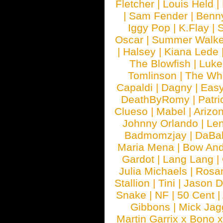
Fletcher
|
Louis Held
|
|
Sam Fender
|
Benn
Iggy Pop
|
K.Flay
|
Oscar
|
Summer Walke
|
Halsey
|
Kiana Lede
The Blowfish
|
Luk
Tomlinson
|
The Wh
Capaldi
|
Dagny
|
Easy
DeathByRomy
|
Patri
Clueso
|
Mabel
|
Arizo
Johnny Orlando
|
Len
Badmomzjay
|
DaBa
Maria Mena
|
Bow And
Gardot
|
Lang Lang
|
Julia Michaels
|
Rosa
Stallion
|
Tini
|
Jason D
Snake
|
NF
|
50 Cent
|
Gibbons
|
Mick Jag
Martin Garrix x Bono 