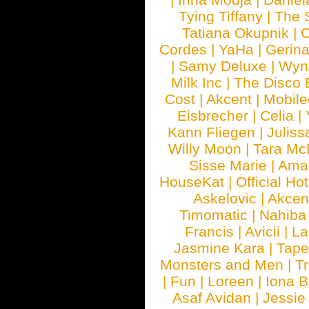
Tying Tiffany
|
The 
Tatiana Okupnik
|
C
Cordes
|
YaHa
|
Gerin
|
Samy Deluxe
|
Wyn
Milk Inc
|
The Disco 
Cost
|
Akcent
|
Mobile
Eisbrecher
|
Celia
|
Kann Fliegen
|
Juliss
Willy Moon
|
Tara Mc
Sisse Marie
|
Ama
HouseKat
|
Official Ho
Askelovic
|
Akcen
Timomatic
|
Nahiba
Francis
|
Avicii
|
La
Jasmine Kara
|
Tape
Monsters and Men
|
Tr
|
Fun
|
Loreen
|
Iona 
Asaf Avidan
|
Jessie