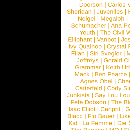
Doorson
|
Carlos 
Sheridan
|
Juveniles
|
Neigel
|
Megaloh
|
Schumacher
|
Ana P
Youth
|
The Civil 
Elliphant
|
Vanbot
|
Jo
Ivy Quainoo
|
Crystal 
Filan
|
Siri Svegler
|
M
Jeffreys
|
Gerald C
Grammar
|
Keith Ur
Mack
|
Ben Pearce
Agnes Obel
|
Che
Catterfeld
|
Cody S
Junkista
|
Say Lou Lou
Fefe Dobson
|
The Bl
Isac Elliot
|
Carlprit
|
G
Blacc
|
Flo Bauer
|
Lik
Kid
|
La Femme
|
Die 
The Bandits
|
MO
|
St