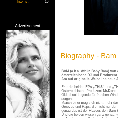
Internet
10
Advertisement
Biography - Bam
BAM (a.k.a. Afrika Baby Bam) vo
österreichische DJ und Produzent
Ära auf originelle Weise ins neue 
Erst die beiden EPs
„THIS“
und
„T
Österreichische Produzent
Mr.Dero
s
Oldschool-Legende für frischen Wind 
sorgen.
Manch einer mag sich nicht mehr dara
Grooves und Raps, die nicht nur der
genau das ist der Flavour, den
Bam &
Und die beiden wissen ganz genau, w