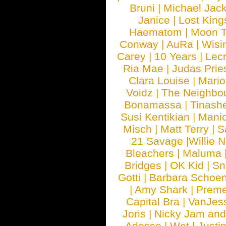
Bruni
|
Michael Jac
Janice
|
Lost King
Haematom
|
Moon T
Conway
|
AuRa
|
Wisi
Carey
|
10 Years
|
Lec
Ria Mae
|
Judas Prie
Clara Louise
|
Mari
Voidz
|
The Neighbo
Bonamassa
|
Tinash
Susi Kentikian
|
Manic
Misch
|
Matt Terry
|
S
21 Savage
|
Willie 
Bleachers
|
Maluma
Bridges
|
OK Kid
|
Sn
Gotti
|
Barbara Schoe
|
Amy Shark
|
Prem
Capital Bra
|
VanJes
Joris
|
Nicky Jam and 
Adesse
|
Wet
|
Justi