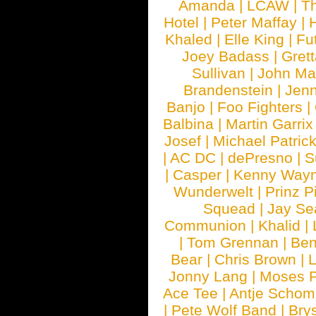
Amanda
|
LCAW
|
T
Hotel
|
Peter Maffay
|
Khaled
|
Elle King
|
Fu
Joey Badass
|
Gret
Sullivan
|
John Ma
Brandenstein
|
Jenn
Banjo
|
Foo Fighters
|
Balbina
|
Martin Garrix
Josef
|
Michael Patrick
|
AC DC
|
dePresno
|
S
|
Casper
|
Kenny Wayn
Wunderwelt
|
Prinz P
Squead
|
Jay Se
Communion
|
Khalid
|
|
Tom Grennan
|
Ben
Bear
|
Chris Brown
|
Jonny Lang
|
Moses 
Ace Tee
|
Antje Schom
|
Pete Wolf Band
|
Brys