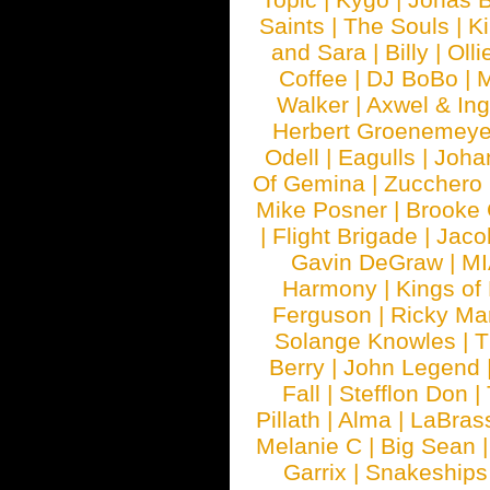
Saints
|
The Souls
|
Ki
and Sara
|
Billy
|
Olli
Coffee
|
DJ BoBo
|
M
Walker
|
Axwel & In
Herbert Groenemeye
Odell
|
Eagulls
|
Joha
Of Gemina
|
Zucchero
Mike Posner
|
Brooke
|
Flight Brigade
|
Jaco
Gavin DeGraw
|
MI
Harmony
|
Kings of
Ferguson
|
Ricky Mar
Solange Knowles
|
T
Berry
|
John Legend
Fall
|
Stefflon Don
|
Pillath
|
Alma
|
LaBras
Melanie C
|
Big Sean
Garrix
|
Snakeship