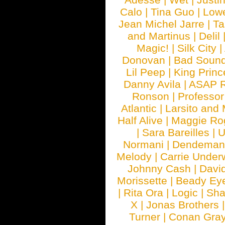
Calo
|
Tina Guo
|
Low
Jean Michel Jarre
|
Ta
and Martinus
|
Delil
Magic!
|
Silk City
|
Donovan
|
Bad Soun
Lil Peep
|
King Princ
Danny Avila
|
ASAP 
Ronson
|
Professo
Atlantic
|
Larsito and
Half Alive
|
Maggie Ro
|
Sara Bareilles
|
Normani
|
Dendeman
Melody
|
Carrie Unde
Johnny Cash
|
Davi
Morissette
|
Beady Ey
|
Rita Ora
|
Logic
|
Sha
X
|
Jonas Brothers
Turner
|
Conan Gra