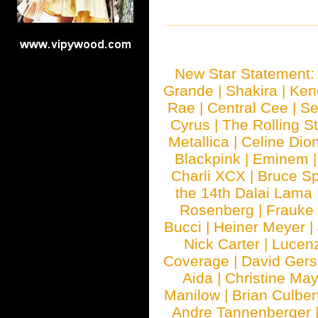
New Star Statement
Grande
|
Shakira
|
Ken
Rae
|
Central Cee
|
Se
Cyrus
|
The Rolling S
Metallica
|
Celine Dio
Blackpink
|
Eminem
Charli XCX
|
Bruce Sp
the 14th Dalai Lama
Rosenberg
|
Frauke
Bucci
|
Heiner Meyer
|
Nick Carter
|
Lucen
Coverage
|
David Gers
Aida
|
Christine May
Manilow
|
Brian Culber
Andre Tannenberger