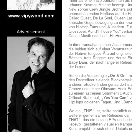
mehr als eineinhalb Jahrzehnten als 
urbanen Kosmos Ärsche bewegt. U
New Yorker Crew Jungle Brothers sch
unterschätzenden Einfluss auf die Hi
Called Quest, De La Soul, Queen Lati
kritische Gegenbewegung zu den ewig
von HipHop-Fans und -Künstlern. Zud
Advertisement
Crossover. Auf „I'll House You“ verba
Dance-Musik nachhallt: HipHouse.
In ihrer transatlantischen Zusamme
die beiden sich auf einer Veranstalt
der Native-Tongues-Ära auf originell
Bässen, trotz Reggae- und House-Ein
Baby Bam
, der nach längerer Relea
der beiden.
Schon die Vorabsingle
„On & On“
ma
den Dancefloor zielende Blockparty-
anderen Stücke finden genau dort sta
Groove und seiner Ohrwurm-Hook Eri
zu einem astreinen Sommerhit. Auch
Offbeat-Stabs auf,
„Yes You Can“
v
HipHops goldenen Tagen. Und
„Dan
Wo ein
„THIS“
ist, sollte natürlich 
weiterer gemeinsamer Releases dar. 
THAT“,
das die beiden EPs und jede 
liebevoll gestalteten visuellen Kampa
Kunstprojekt für sich steht. Details 