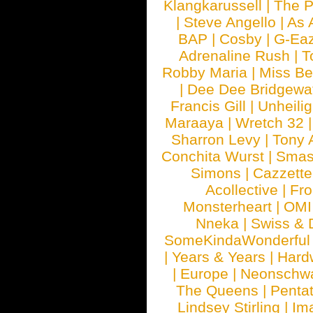
Klangkarussell
|
The P
|
Steve Angello
|
As 
BAP
|
Cosby
|
G-Ea
Adrenaline Rush
|
T
Robby Maria
|
Miss B
|
Dee Dee Bridgewa
Francis Gill
|
Unheilig
Maraaya
|
Wretch 32
Sharron Levy
|
Tony 
Conchita Wurst
|
Smash
Simons
|
Cazzette
Acollective
|
Fr
Monsterheart
|
OMI
Nneka
|
Swiss & 
SomeKindaWonderful
|
Years & Years
|
Hard
|
Europe
|
Neonschw
The Queens
|
Penta
Lindsey Stirling
|
Im