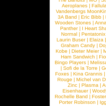
Aeroplanes
|
Fallul
Vandenbergs MoonKi
3A Band
|
Eric Bibb
|
Wooden Stones
|
Anna
Panther
|
I Heart Sh
Normal
|
Pentatonix
Laurin Buser
|
Elaiza
Graham Candy
|
Do
Kobe
|
Dieter Meier
|
M
Ham Sandwich
|
Fi
Bingo Players
|
Meliss
|
Sofi de la Torre
|
G
Foxes
|
Kina Grannis
Rouge
|
Michel van 
Zinc
|
Plasma
|
A
Eisenhauer
|
Woody
Rochelle Band
|
Foste
Porter Robinson
|
Ig