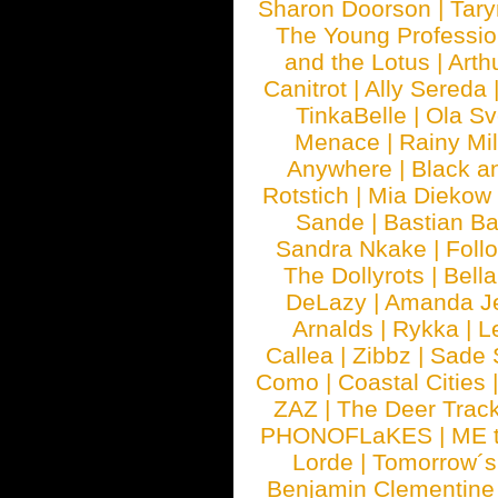
Sharon Doorson
|
Tar
The Young Professio
and the Lotus
|
Arth
Canitrot
|
Ally Sereda
TinkaBelle
|
Ola S
Menace
|
Rainy Mi
Anywhere
|
Black a
Rotstich
|
Mia Diekow
Sande
|
Bastian B
Sandra Nkake
|
Foll
The Dollyrots
|
Bell
DeLazy
|
Amanda J
Arnalds
|
Rykka
|
L
Callea
|
Zibbz
|
Sade 
Como
|
Coastal Cities
ZAZ
|
The Deer Trac
PHONOFLaKES
|
ME 
Lorde
|
Tomorrow´s
Benjamin Clementine